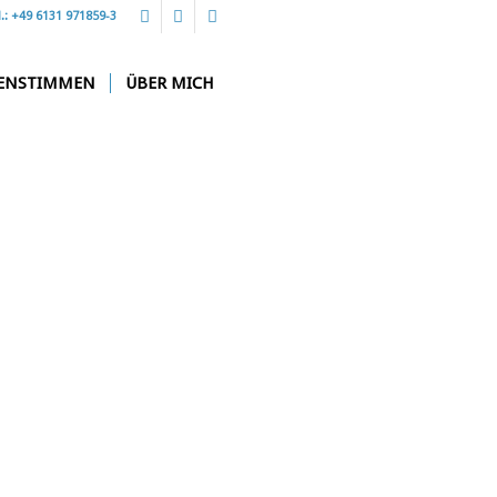
l.: +49 6131 971859-3
ENSTIMMEN
ÜBER MICH